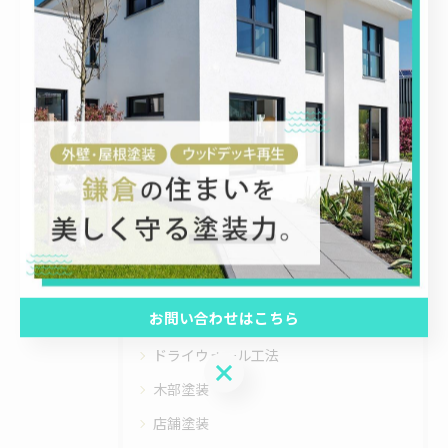
< 前のページ
一覧に戻る
次のページ >
カテゴリー
CATEGORIES
全てのカテゴリー
屋根塗装
お問い合わせはこちら
内装塗装
ドライウォール工法
お問い合わせはこちら
木部塗装
店舗塗装