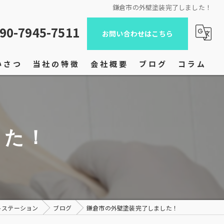
鎌倉市の外壁塗装完了しました！
90-7945-7511
お問い合わせはこちら
いさつ
当社の特徴
会社概要
ブログ
コラム
屋根塗装
内装塗装
した！
ドライウォール工法
木部塗装
店舗塗装
トステーション
ブログ
鎌倉市の外壁塗装完了しました！