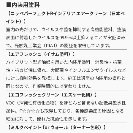
■内装用塗料
【ニッペパーフェクトRインテリア エアークリーン（日本ペ
イント）】
室内の光だけで、ウイルスや菌を抑制する高機能塗料。塗膜
表面に付着したウイルスを99.9％以上抑えることが実証済み
で、光触媒工業会（PIAJ）の認証を取得しています。
【エアフレッシュ（イサム塗料）】
ハイブリット型光触媒を用いた内装用塗料。消臭性・抗菌
性・抗カビ性に優れ、大腸菌やインフルエンザウイルスなど
に対し抑制効果を発揮します。施工は通常の内装用の塗料と
同じなので、作業時間的には変わりません。
【エコフレッシュクリーン（エスケー化研）】
VOC（揮発性有機化合物）をほとんど含まない超低臭型水性
塗料。F☆☆☆☆も取得しており、各種感染症の原因となる
細菌に対して、優れた抗菌性を示します。
【ミルクペイント for ウォール（ターナー色彩）】