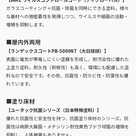
ガラスコーティング＋抗菌・除菌を同時にできる塗料。様々
な基材への強密着性を発揮しつつ、ウイルスや細菌の活動・
増殖を抑制します。
■屋内外両用
【ランデックスコートPB-5000NT（大日技研）】
表面に電気が帯電しにくい塗膜を形成し、耐汚染性に優れた
上塗り塗料。耐久性（耐候性）も高く、環境にも配慮した塗
料なので安全です。その他、抗菌性・防カビ性・防藻性も優
れています。
■塗り床材
【ユータック抗菌シリーズ（日本特殊塗料）】
優れた抗菌性と安全性を持つ、抗菌塗り床材のシリーズ。抗
菌性は病原大腸菌・メチシリン耐性黄色ブドウ球菌の増殖を
抑制し、人体被害もありません。