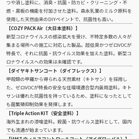
つや消し塗料に、消臭・抗菌・防カビ・クリーニング・不
燃・黒板の機能を付加させた塗料。森永乳業のミルク原料を
使用した天然由来のDIYペイントで、抗菌性も高い。
【COZY PACK Air（大日本塗料）】
新型コロナウイルスの感染拡大を受け、不特定多数の人々が
集まる場所への施工に対応した製品。超低臭かつゼロVOCが
特長で、それに抗菌・抗ウイルス効果を加えた塗料。新型コ
ロナウイルスへの効果は未確認です。
【ダイヤキトサンコート（ダイフレックス）】
甲殻類の甲羅から得られる天然素材（キトサン）を採用し
た、ゼロVOCが特長の安全な住環境適合型内装用塗料。キト
サンは優れた抗菌性を持っているため、塗料になったとして
も菌繁殖抑制効果を発揮します。
【Triple Action KIT（安全塗料）】
海外生まれの漆喰塗料。殺菌・抗ウイルス塗料として、国内
でも流通が始まっています。
【iAMZ ウィルスコントロールコート（アイグローバル）】