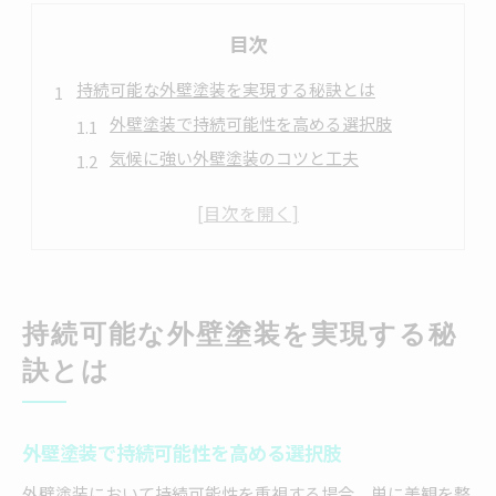
目次
持続可能な外壁塗装を実現する秘訣とは
外壁塗装で持続可能性を高める選択肢
気候に強い外壁塗装のコツと工夫
外壁塗装の寿命を延ばす施工ポイント
持続可能な外壁塗装の塗料選びの基準
再塗装時に意識したい省エネと外壁塗装
選ばれる外壁塗装の新常識と鎌倉市の対応
持続可能な外壁塗装を実現する秘
外壁塗装の新常識は持続可能性重視で決まる
地元業者が提案する外壁塗装の工夫とは
訣とは
外壁塗装選びで注目すべき最新の基準
自治体動向から見る外壁塗装の今と未来
外壁塗装で持続可能性を高める選択肢
外壁塗装の施工基準と持続可能性の両立
外壁塗装において持続可能性を重視する場合、単に美観を整