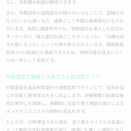
らし、光熱費の削減が期待できます。
また、外壁自体の温度変化が穏やかになることで、塗膜の劣
化スピードも遅くなり、結果として外壁の長寿命化にもつな
がります。実際に鎌倉市内でも、遮熱塗料を導入した住宅の
オーナーから「夏の室内が過ごしやすくなった」「冷房の効
きが良くなった」といった声が寄せられています。環境負荷
低減やCO2削減にも貢献できるため、持続可能な住まいづく
りの一手として有効です。
外壁塗装で実現する省エネと経済性アップ
外壁塗装を高反射率塗料や遮熱塗料で行うことで、住宅の省
エネ性能と経済性は大きく向上します。冷暖房費の削減は毎
月の家計にも直結し、長期的には塗り替え頻度の減少による
メンテナンスコストの抑制も見込めます。
たとえば、10年単位でみた場合、塗り替えサイクルの延長に
よって廃材や塗料使用量が減り、環境にも優しい選択となり