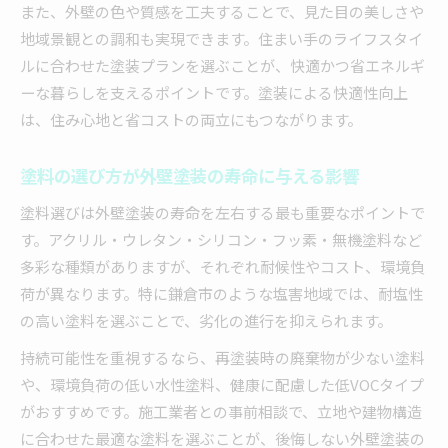
また、外壁の色や質感を工夫することで、見た目の美しさや
地域景観との調和も実現できます。住まい手のライフスタイ
ルに合わせた塗装プランを選ぶことが、快適かつ省エネルギ
ーな暮らしを支えるポイントです。塗装による快適性向上
は、住み心地と省コストの両立にもつながります。
塗料の選び方が外壁塗装の寿命に与える影響
塗料選びは外壁塗装の寿命を左右する最も重要なポイントで
す。アクリル・ウレタン・シリコン・フッ素・無機塗料など
多彩な種類がありますが、それぞれ耐候性やコスト、環境負
荷が異なります。特に鎌倉市のような塩害地域では、耐塩性
の高い塗料を選ぶことで、劣化の進行を抑えられます。
持続可能性を重視するなら、再塗装時の廃棄物が少ない塗料
や、環境負荷の低い水性塗料、健康に配慮した低VOCタイプ
がおすすめです。施工業者との事前相談で、立地や建物構造
に合わせた最適な塗料を選ぶことが、後悔しない外壁塗装の