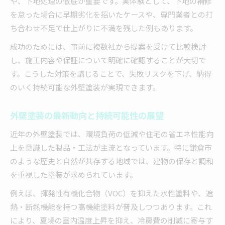
や、下地処理の徹底が重要です。実体験として、下地の補修
を怠った場合に早期劣化を招いたケースや、専門業者との打
ち合わせ不足で仕上がりに不満を残した例もあります。
成功のためには、事前に複数社から提案を受けて比較検討
し、施工内容や保証について明確に確認することが大切で
す。こうした対策を講じることで、失敗リスクを下げ、納得
のいく持続可能な外壁塗装が実現できます。
外壁塗装の最新動向と持続可能性の展望
近年の外壁塗装では、環境負荷の低減や住宅の省エネ性能向
上を意識した製品・工法が主流となっています。特に鎌倉市
のような歴史と自然が共存する地域では、建物の保存と調和
を重視した塗装が求められています。
例えば、揮発性有機化合物（VOC）を抑えた水性塗料や、遮
熱・断熱機能を持つ高機能塗料が普及しつつあります。これ
により、夏場の室内温度上昇を抑え、冷房費の削減に寄与す