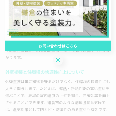
す。こうした初期の劣化サインを見逃さず、定期的な点検・
部分補修を行うことが建物の寿命を大きく延ばします。
具体的には、3年に一度程度の目視点検や、カビ・藻の発生
箇所の洗浄、シーリング材の打ち替えなどが効果的です。ま
た、塗装施工時に耐候性の高い材料を選ぶことで、メンテナ
ンスサイクル自体を長くすることも可能です。長期的な視点
お問い合わせはこちら
での維持管理が、結果的にコスト面や快適性の向上へとつな
がります。
お問い合わせはこちら
外壁塗装と住環境の快適性向上について
外壁塗装は単に建物を守るだけでなく、住環境の快適性にも
大きく関与します。たとえば、遮熱・断熱性能の高い塗料を
選ぶことで、夏場の室内温度の上昇を抑え、冷房効率を向上
させることができます。鎌倉市のような温暖湿潤な気候で
は、湿気対策として防カビ・防藻性のある塗料も有効です。