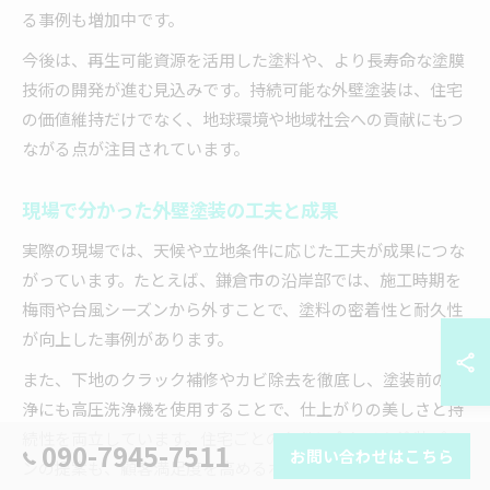
る事例も増加中です。
今後は、再生可能資源を活用した塗料や、より長寿命な塗膜
技術の開発が進む見込みです。持続可能な外壁塗装は、住宅
の価値維持だけでなく、地球環境や地域社会への貢献にもつ
ながる点が注目されています。
現場で分かった外壁塗装の工夫と成果
実際の現場では、天候や立地条件に応じた工夫が成果につな
がっています。たとえば、鎌倉市の沿岸部では、施工時期を
梅雨や台風シーズンから外すことで、塗料の密着性と耐久性
が向上した事例があります。
また、下地のクラック補修やカビ除去を徹底し、塗装前の洗
浄にも高圧洗浄機を使用することで、仕上がりの美しさと持
続性を両立しています。住宅ごとの条件に合わせた塗装プラ
090-7945-7511
お問い合わせはこちら
ンの提案も、顧客満足度を高めるポイントです。