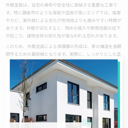
外壁塗装は、住宅の寿命や安全性に直結する重要な工事で
す。特に鎌倉市のような海風や湿度が高いエリアでは、塩害
やカビ、紫外線による劣化が他地域よりも進みやすい特徴が
あります。外壁が劣化すると、雨水の侵入や断熱性能の低下
が起こり、建物全体の耐久性が損なわれる恐れがあります。
このため、外壁塗装による保護層の形成は、家の構造を長期
間守るための最前線となります。実際に、しっかりとした塗
装メンテナンスを行っている住宅は、外壁材の交換サイクル
が延び、トータルコストの削減や資産価値の維持にもつなが
ります。住まいを長持ちさせたい方には、計画的な外壁塗装
が不可欠です。
長持ちする外壁塗装のメンテナンス法
長持ちする外壁塗装のためには、計画的なメンテナンスが不
可欠です。塗装直後は美観が保たれますが、数年経過すると
紫外線や風雨の影響で小さなひび割れや色あせが進行しま