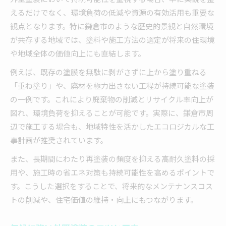
外壁塗装で長持ちする住まいづくりのために
えるだけでなく、環境負荷の低減や資源の有効活用も重要な
外壁塗装が住まいの耐久性を決める理由
観点となります。特に鎌倉市のような歴史的景観と自然環境
長持ちする外壁塗装のメンテナンス法
が共存する地域では、塗料や施工方法の選定が将来の住環境
外壁塗装と住環境の快適性向上について
や地域全体の価値向上にも直結します。
塗料の選び方が外壁塗装の寿命に与える影響
例えば、既存の塗膜を無駄に剥がさずに上から塗り重ねる
外壁塗装後の定期点検で安心を得る方法
「重ね塗り」や、廃材を極力出さない工程が持続可能な塗装
省エネ重視の外壁塗装計画を考えるタイミング
の一例です。これにより廃棄物の削減とリサイクル率向上が
省エネを意識した外壁塗装は計画が重要
図れ、環境負荷を抑えることが可能です。実際に、鎌倉市周
辺で施工する場合も、地域特性を活かしたエコロジカルな工
外壁塗装で夏も冬も快適な住まいを目指す
事計画が推奨されています。
断熱効果を高める外壁塗装のポイント
また、長期間にわたり再塗装の頻度を抑える高耐久塗料の採
外壁塗装と省エネ設備の相乗効果を解説
用や、施工時の省エネ対策も持続可能性を高めるポイントで
外壁塗装の省エネ化を実現するタイミング
す。こうした選択をすることで、将来的なメンテナンスコス
高反射率塗料が可能にする快適生活へ
トの削減や、住宅価値の維持・向上にもつながります。
高反射率塗料で外壁塗装の効果を最大化
外壁塗装に適した高反射率塗料の選び方