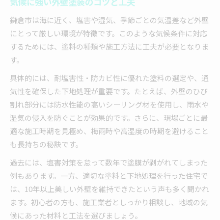
気候に強い外壁塗装のコツと工夫
遮熱効果を持つ外壁塗装のメリットとは
鎌倉市は海に近く、塩害や湿気、季節ごとの気温差など外壁
外壁塗装で実現する省エネと経済性アップ
にとって厳しい環境が特徴です。このような気候条件に対応
高反射率塗料の外壁塗装で快適な住環境
するためには、塗料の種類や施工方法に工夫が必要となりま
実践から学ぶ持続可能性と外壁塗装の最前線
す。
外壁塗装の持続可能な成功事例を解説
具体的には、耐塩害性・防カビ性に優れた塗料の選定や、通
実体験で語る外壁塗装の課題と対策
気性を確保した下地処理が重要です。たとえば、外壁のひび
外壁塗装の最新動向と持続可能性の展望
割れ部分には防水性能の高いシーリング材を使用し、雨水や
現場で分かった外壁塗装の工夫と成果
湿気の侵入を防ぐことが効果的です。さらに、現場ごとに最
適な施工時期を見極め、梅雨時や高湿度の時期を避けること
持続可能な外壁塗装の実践的なポイント
も長持ちの秘訣です。
過去には、塩害対策を怠って数年で塗膜が剥がれてしまった
例もあります。一方、適切な塗料と下地処理を行った住宅で
は、10年以上美しい外壁を維持できたという声も多く聞かれ
ます。初心者の方も、施工業者としっかり相談し、地域の気
候にあった材料と工法を選びましょう。