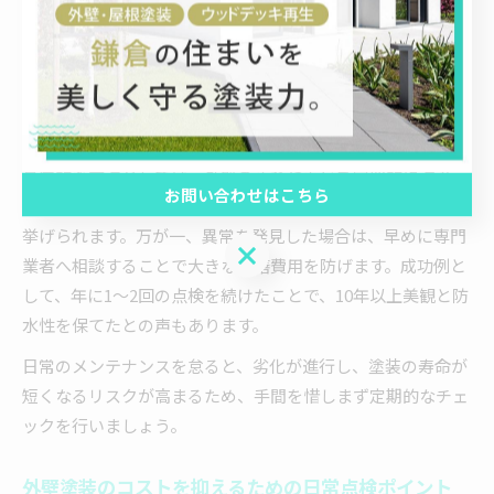
外壁塗装の再塗装間隔を延ばすメンテナンス術
再塗装までの期間を延ばすには、定期的なメンテナンスが不
可欠です。塗装後も放置せず、こまめな点検と簡単な手入れ
を行うことで、外壁の劣化を最小限に抑えることができま
す。
具体的な方法としては、外壁の汚れやカビを定期的に洗浄
お問い合わせはこちら
し、ひび割れや剥がれなどの初期症状を早期発見することが
挙げられます。万が一、異常を発見した場合は、早めに専門
お問い合わせはこちら
業者へ相談することで大きな修繕費用を防げます。成功例と
して、年に1～2回の点検を続けたことで、10年以上美観と防
水性を保てたとの声もあります。
日常のメンテナンスを怠ると、劣化が進行し、塗装の寿命が
短くなるリスクが高まるため、手間を惜しまず定期的なチェ
ックを行いましょう。
外壁塗装のコストを抑えるための日常点検ポイント