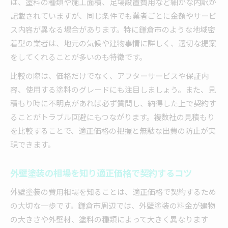
は、塗料の種類や施工面積、足場設置費用など細かな内訳が
外壁塗装の塗料選択時に注意すべきポイント
記載されていますが、同じ条件でも業者ごとに金額やサービ
業者選びが決め手の外壁塗装節約テクニック
ス内容が異なる場合があります。特に鎌倉市のような地域密
外壁塗装で信頼できる業者を選ぶ節約術
着型の業者は、地元の気候や建物事情に詳しく、適切な提案
外壁塗装の業者比較で見抜く費用節約のポイン
をしてくれることが多いのも特徴です。
ト
比較の際は、価格だけでなく、アフターサービスや保証内
外壁塗装の業者との交渉でコストを下げる方法
容、使用する塗料のグレードにも注目しましょう。また、見
外壁塗装の保証内容で長期的な節約を狙う秘訣
積もり時に不明点があれば必ず質問し、納得した上で契約す
外壁塗装の口コミ活用で賢く業者を選択する
ることがトラブル回避にもつながります。複数社の見積もり
今すぐ実践できる外壁塗装費用管理の秘訣
を比較することで、適正価格の把握と無駄な出費の防止が実
外壁塗装の費用管理を成功させる基本ステップ
現できます。
外壁塗装の見積もり明細を細かく確認するコツ
外壁塗装の相場を知り適正価格で契約するコツ
外壁塗装の予算オーバーを防ぐチェックリスト
外壁塗装の計画段階で使える節約アイデア集
外壁塗装の費用相場を知ることは、適正価格で契約するため
の大切な一歩です。鎌倉市周辺では、外壁塗装の料金が建物
外壁塗装の費用記録で家計への負担を減らす方
の大きさや外壁材、塗料の種類によって大きく異なります
法