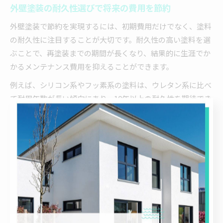
外壁塗装の耐久性選びで将来の費用を節約
外壁塗装で節約を実現するには、初期費用だけでなく、塗料
の耐久性に注目することが大切です。耐久性の高い塗料を選
ぶことで、再塗装までの期間が長くなり、結果的に生涯でか
かるメンテナンス費用を抑えることができます。
例えば、シリコン系やフッ素系の塗料は、ウレタン系に比べ
て耐用年数が長い傾向にあり、10年以上の耐久性を期待でき
る製品もあります。最初の出費はやや高くなりますが、短期
間で再塗装が不要となるため、長期的にはコストダウンにつ
ながります。失敗例として、安価な塗料を選んでしまい、数
年ごとに再塗装が必要になったケースも報告されています。
塗料選びは、業者の説明をよく聞き、具体的な耐久年数や保
証内容を確認したうえで決定しましょう。将来の出費を見据
えて、賢い選択を心がけることが大切です。