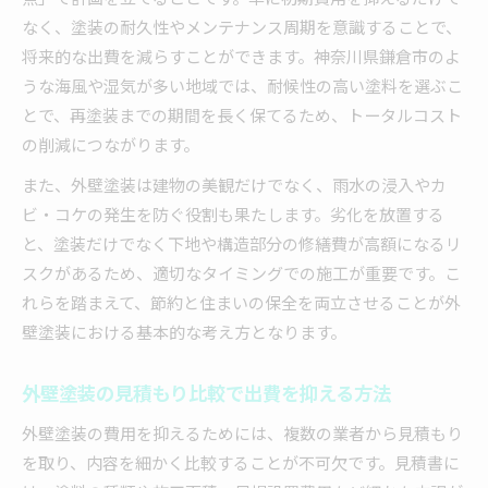
外壁塗装で地域事情を考慮した予算計画の立て
なく、塗装の耐久性やメンテナンス周期を意識することで、
方
将来的な出費を減らすことができます。神奈川県鎌倉市のよ
外壁塗装の長期コスト管理術を徹底解説
うな海風や湿気が多い地域では、耐候性の高い塗料を選ぶこ
外壁塗装の長期的なコストを見据えた管理法
とで、再塗装までの期間を長く保てるため、トータルコスト
外壁塗装の耐久性選びで将来の費用を節約
の削減につながります。
外壁塗装の再塗装間隔を延ばすメンテナンス術
また、外壁塗装は建物の美観だけでなく、雨水の浸入やカ
外壁塗装のコストを抑えるための日常点検ポイ
ビ・コケの発生を防ぐ役割も果たします。劣化を放置する
ント
と、塗装だけでなく下地や構造部分の修繕費が高額になるリ
外壁塗装で費用管理を続けるための記録方法
スクがあるため、適切なタイミングでの施工が重要です。こ
節約視点で選ぶ外壁塗装の塗料とその効果
れらを踏まえて、節約と住まいの保全を両立させることが外
外壁塗装の塗料選びで節約につながるコツ
壁塗装における基本的な考え方となります。
外壁塗装で塗料の機能性と節約効果を比較
外壁塗装の見積もり比較で出費を抑える方法
外壁塗装の塗料別コストパフォーマンス徹底分
析
外壁塗装の費用を抑えるためには、複数の業者から見積もり
外壁塗装の塗料耐久性で長期費用を抑える方法
を取り、内容を細かく比較することが不可欠です。見積書に