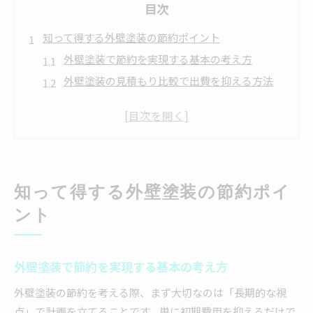
目次
知って得する外壁塗装の節約ポイント
外壁塗装で節約を実現する基本の考え方
外壁塗装の見積もり比較で出費を抑える方法
外壁塗装の相場を知り適正価格で契約するコツ
外壁塗装の時期選びで賢く節約するポイント
外壁塗装費用を抑えるための自己チェック項目
神奈川県鎌倉市で賢く外壁塗装費用を抑えるコツ
知って得する外壁塗装の節約ポイ
外壁塗装で鎌倉市ならではの節約戦略を考える
外壁塗装の費用を抑える地域密着型業者の選び
ント
方
外壁塗装の見積もり交渉で得するポイント解説
外壁塗装で節約を実現する基本の考え方
外壁塗装の費用節約に役立つスケジュール調整
術
外壁塗装の節約を考える際、まず大切なのは「長期的な視
点」で計画を立てることです。単に初期費用を抑えるだけで