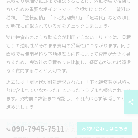
見積もり明細の細部まで確認することは、外壁塗装で後悔し
ないための重要なポイントです。金額だけでなく、「塗料の
種類」「塗装面積」「下地処理費用」「足場代」などの項目
が明確に記載されているかをチェックしましょう。
特に鎌倉市のような助成金が利用できないエリアでは、見積
もりの透明性がそのまま費用の妥当性につながります。同じ
面積でも使用塗料や下地処理の内容によって費用が大きく異
なるため、複数社の見積もりを比較し、疑問点があれば遠慮
なく質問することが大切です。
過去には「足場代が別途請求された」「下地補修費が見積も
りに含まれていなかった」といったトラブルも報告されてい
ます。契約前に詳細まで確認し、不明点は必ず解消してから
進めましょう。
外壁塗装の予算オーバーを防ぐチェックリスト
090-7945-7511
お問い合わせはこちら
予算オーバーを防ぐためのポイント