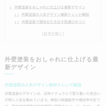
外壁塗装をおしゃれに仕上げる最新デザイン
外壁塗装の人気デザイン最新トレンド解説
外壁塗装で個性を引き出す色選びのコツ
地域に合う外壁塗装デザインの選定ポイント
おしゃれな外壁塗装事例で理想を実現する方法
外壁塗装で印象を変える素材と質感の活用術
耐久性も備えた外壁塗装選びのポイント
外壁塗装をおしゃれに仕上げる最
外壁塗装の耐久性を高める塗料選びの基準
耐久性重視の外壁塗装で長持ちする家づくり
新デザイン
外壁塗装の性能比較で見る素材ごとの違い
外壁塗装の耐久性向上に役立つ施工方法
外壁塗装の人気デザイン最新トレンド解説
長期間安心できる外壁塗装のメンテナンス法
外壁塗装のデザインは、近年ナチュラルで落ち着いた色合い
人気外壁デザインが暮らしを変える理由
が特に人気を集めています。神奈川県鎌倉市や横浜市中区で
外壁塗装デザインで住まいの印象が大きく変化