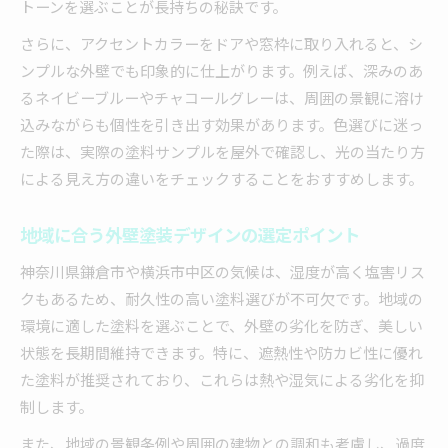
トーンを選ぶことが長持ちの秘訣です。
外壁塗装の遮熱効果で光熱費を削減するコツ
さらに、アクセントカラーをドアや窓枠に取り入れると、シ
外壁塗装で結露や湿気を防ぐポイントを解説
ンプルな外壁でも印象的に仕上がります。例えば、深みのあ
外壁塗装による断熱性向上の具体的メリット
るネイビーブルーやチャコールグレーは、周囲の景観に溶け
外壁塗装で家族の安全と健康を守る工夫
込みながらも個性を引き出す効果があります。色選びに迷っ
この一手で外壁塗装がもっと長持ちする
た際は、実際の塗料サンプルを屋外で確認し、光の当たり方
外壁塗装の耐久性を高めるメンテナンス法
による見え方の違いをチェックすることをおすすめします。
外壁塗装の劣化サインを早期発見する方法
地域に合う外壁塗装デザインの選定ポイント
外壁塗装の塗り替え時期を見極めるポイント
外壁塗装のプロに相談するタイミングとは
神奈川県鎌倉市や横浜市中区の気候は、湿度が高く塩害リス
クもあるため、耐久性の高い塗料選びが不可欠です。地域の
外壁塗装の仕上がりを長持ちさせる秘訣
環境に適した塗料を選ぶことで、外壁の劣化を防ぎ、美しい
状態を長期間維持できます。特に、遮熱性や防カビ性に優れ
た塗料が推奨されており、これらは熱や湿気による劣化を抑
制します。
また、地域の景観条例や周囲の建物との調和も考慮し、過度