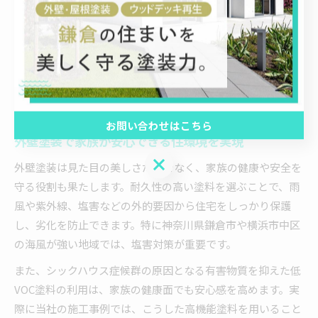
例えば、上品で落ち着いた色調の組み合わせや、モダンなア
クセントカラーを取り入れたデザインは、幅広い層から好ま
れやすく、購入検討者の印象を良くします。このため、デザ
イン選びには将来的な資産価値を視野に入れた戦略が必要で
す。
お問い合わせはこちら
外壁塗装で家族が安心できる住環境を実現
お問い合わせはこちら
外壁塗装は見た目の美しさだけでなく、家族の健康や安全を
守る役割も果たします。耐久性の高い塗料を選ぶことで、雨
風や紫外線、塩害などの外的要因から住宅をしっかり保護
し、劣化を防止できます。特に神奈川県鎌倉市や横浜市中区
の海風が強い地域では、塩害対策が重要です。
また、シックハウス症候群の原因となる有害物質を抑えた低
VOC塗料の利用は、家族の健康面でも安心感を高めます。実
際に当社の施工事例では、こうした高機能塗料を用いること