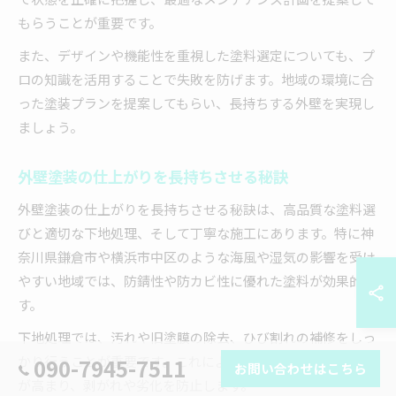
もらうことが重要です。
また、デザインや機能性を重視した塗料選定についても、プ
ロの知識を活用することで失敗を防げます。地域の環境に合
った塗装プランを提案してもらい、長持ちする外壁を実現し
ましょう。
外壁塗装の仕上がりを長持ちさせる秘訣
外壁塗装の仕上がりを長持ちさせる秘訣は、高品質な塗料選
びと適切な下地処理、そして丁寧な施工にあります。特に神
奈川県鎌倉市や横浜市中区のような海風や湿気の影響を受け
やすい地域では、防錆性や防カビ性に優れた塗料が効果的で
す。
下地処理では、汚れや旧塗膜の除去、ひび割れの補修をしっ
かり行うことが重要です。これにより、新しい塗料の密着性
090-7945-7511
お問い合わせはこちら
が高まり、剥がれや劣化を防止します。