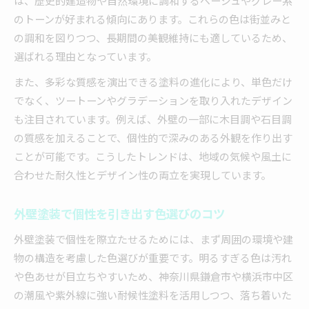
は、歴史的建造物や自然環境に調和するベージュやグレー系
外壁塗装の色選びが快適な暮らしに影響する理
のトーンが好まれる傾向にあります。これらの色は街並みと
由
の調和を図りつつ、長期間の美観維持にも適しているため、
外壁塗装の人気デザインで資産価値を高める効
選ばれる理由となっています。
果
また、多彩な質感を演出できる塗料の進化により、単色だけ
外壁塗装で家族が安心できる住環境を実現
でなく、ツートーンやグラデーションを取り入れたデザイン
外壁塗装デザインがもたらす心理的メリットと
も注目されています。例えば、外壁の一部に木目調や石目調
は
の質感を加えることで、個性的で深みのある外観を作り出す
長持ちする塗料の特徴と選定法を解説
ことが可能です。こうしたトレンドは、地域の気候や風土に
外壁塗装で長持ちする塗料の選び方と特徴
合わせた耐久性とデザイン性の両立を実現しています。
外壁塗装の塗料種類と耐用年数を徹底比較
外壁塗装で個性を引き出す色選びのコツ
外壁塗装におすすめの高耐久塗料の見極め方
外壁塗装で気を付けたい塗料選定時の注意点
外壁塗装で個性を際立たせるためには、まず周囲の環境や建
物の構造を考慮した色選びが重要です。明るすぎる色は汚れ
外壁塗装のメンテナンスコストを抑えるコツ
や色あせが目立ちやすいため、神奈川県鎌倉市や横浜市中区
外壁塗装を通じて快適な住まいを実現
の潮風や紫外線に強い耐候性塗料を活用しつつ、落ち着いた
外壁塗装で快適な住環境を手に入れる方法