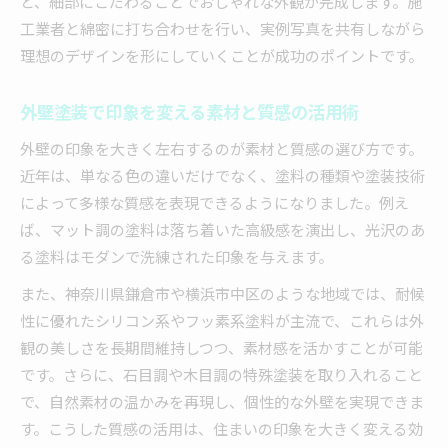
と、細部にこだわることでおしゃれな外観が完成します。施
工業者と綿密に打ち合わせを行い、実例写真を共有しながら
理想のデザインを形にしていくことが成功のポイントです。
外壁塗装で印象を変える素材と質感の活用術
外壁の印象を大きく左右するのが素材と質感の選び方です。
近年は、単なる色の違いだけでなく、塗料の種類や塗装技術
によって多様な質感を表現できるようになりました。例え
ば、マット調の塗料は落ち着いた高級感を演出し、光沢のあ
る塗料はモダンで洗練された印象を与えます。
また、神奈川県鎌倉市や横浜市中区のような地域では、耐候
性に優れたシリコン系やフッ素系塗料が主流で、これらは外
観の美しさを長期間維持しつつ、素材感を活かすことが可能
です。さらに、石目調や木目調の特殊塗装を取り入れること
で、自然素材の温かみを再現し、個性的な外壁を実現できま
す。こうした質感の活用は、住まいの印象を大きく変える効