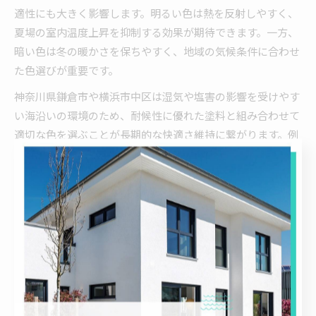
適性にも大きく影響します。明るい色は熱を反射しやすく、
夏場の室内温度上昇を抑制する効果が期待できます。一方、
暗い色は冬の暖かさを保ちやすく、地域の気候条件に合わせ
た色選びが重要です。
神奈川県鎌倉市や横浜市中区は湿気や塩害の影響を受けやす
い海沿いの環境のため、耐候性に優れた塗料と組み合わせて
適切な色を選ぶことが長期的な快適さ維持に繋がります。例
えば、遮熱機能を持つ淡いトーンの塗料を選ぶことで、省エ
ネ効果も期待できるでしょう。
外壁塗装の人気デザインで資産価値を高める効果
外壁塗装のデザインは住宅の資産価値を左右する重要な要素
です。特に神奈川県鎌倉市や横浜市中区のような人気エリア
では、美観と耐久性を兼ね備えた外壁が資産価値の維持・向
上に直結します。トレンドを取り入れた人気デザインは、再
販時の評価にもプラスに働きます。