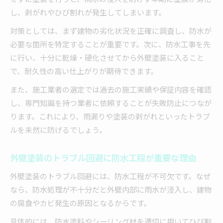
し、剥がれやひび割れが発生してしまいます。
防水塗装や外壁塗装の費用相場の現実的な考え
方
対策としては、まず建物の劣化状況を正確に調査し、防水が
塗装と防水の順序が重要な理由とは
必要な箇所を特定することが重要です。次に、防水工事を先
に行い、十分に乾燥・硬化させてから外壁塗装に入ること
外壁塗装と防水工事の施工順序が耐久性に直結
で、耐久性の高い仕上がりが期待できます。
防水を先行する外壁塗装のメリットと注意点
外壁塗装と防水工事の順番で雨漏りリスクを防
また、施工業者の選定では過去の施工実績や保証内容を確認
ぐ
し、専門知識を持つ業者に依頼することが失敗防止につなが
ります。これにより、雨漏りや塗装の剥がれといったトラブ
外壁塗装の正しい順序で失敗しない施工計画を
ルを未然に防げるでしょう。
外壁塗装と防水工事の適切な順序で長持ちする
家
外壁塗装のトラブル回避に防水工程が重要な理由
外壁防水のやり方や施工手順を解説
外壁塗装のトラブル回避には、防水工程が不可欠です。なぜ
外壁塗装と防水工事の基本的なやり方を紹介
なら、防水処理が不十分だと外壁内部に雨水が浸入し、建物
外壁塗装の防水工程で押さえるべき手順
の腐食やカビ発生の原因となるからです。
防水塗装の正しい施工手順で安心の仕上がり
具体的には、防水塗料やシーリング材を適切に用いてひび割