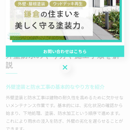
と塗装の効果を持続させ、雨漏りや構造物の劣化を未然に防
げます。適切な施工と計画的なメンテナンスは、結果的に大
きな修繕費用の節約にもつながるため、長期的な視点で考え
ることが重要です。
お問い合わせはこちら
外壁防水のやり方や施工手順を解
説
お問い合わせはこちら
外壁塗装と防水工事の基本的なやり方を紹介
外壁塗装と防水工事は建物の耐久性を高めるために欠かせな
いメンテナンス作業です。基本的には、劣化状況の確認から
始まり、下地処理、塗装、防水加工という順序で進めます。
これにより雨水の浸入を防ぎ、外壁の劣化を遅らせることが
できます。