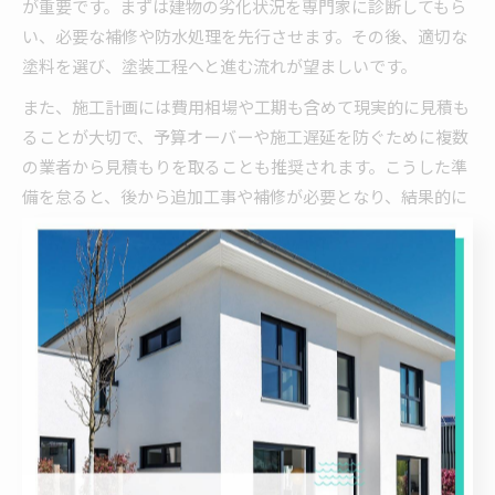
が重要です。まずは建物の劣化状況を専門家に診断してもら
い、必要な補修や防水処理を先行させます。その後、適切な
塗料を選び、塗装工程へと進む流れが望ましいです。
また、施工計画には費用相場や工期も含めて現実的に見積も
ることが大切で、予算オーバーや施工遅延を防ぐために複数
の業者から見積もりを取ることも推奨されます。こうした準
備を怠ると、後から追加工事や補修が必要となり、結果的に
費用が膨らむリスクが高まるため注意が必要です。
外壁塗装と防水工事の適切な順序で長持ちする家
外壁塗装と防水工事を適切な順序で行うことは、建物の寿命
を延ばし、長持ちする家づくりに欠かせません。防水層の形
成を優先することで、塗装の剥がれやひび割れを防ぎ、外観
の美しさを長期間保つことが可能です。これにより、住宅の
資産価値も維持しやすくなります。
さらに、定期的なメンテナンス計画を組むことで、防水性能