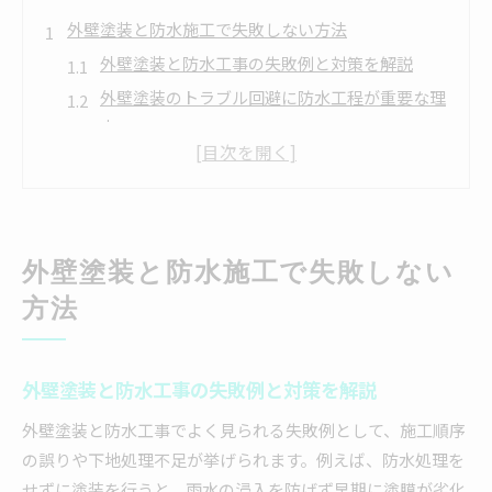
外壁塗装と防水施工で失敗しない方法
外壁塗装と防水工事の失敗例と対策を解説
外壁塗装のトラブル回避に防水工程が重要な理
由
外壁塗装と防水の基本知識で後悔しない選択を
外壁塗装と防水工事の相場を知り予算を守るコ
ツ
外壁塗装の防水対策で長持ちする家を実現する
外壁塗装と防水施工で失敗しない
方法
方法
防水工事の正確な費用相場を知る秘訣
外壁塗装と防水工事の費用相場を徹底解説
外壁塗装と防水工事の失敗例と対策を解説
外壁塗装の見積もりで確認すべき防水工事項目
外壁防水工事の費用を抑えるポイントと選び方
外壁塗装と防水工事でよく見られる失敗例として、施工順序
外壁塗装の防水費用で失敗しないための比較方
の誤りや下地処理不足が挙げられます。例えば、防水処理を
法
せずに塗装を行うと、雨水の浸入を防げず早期に塗膜が劣化