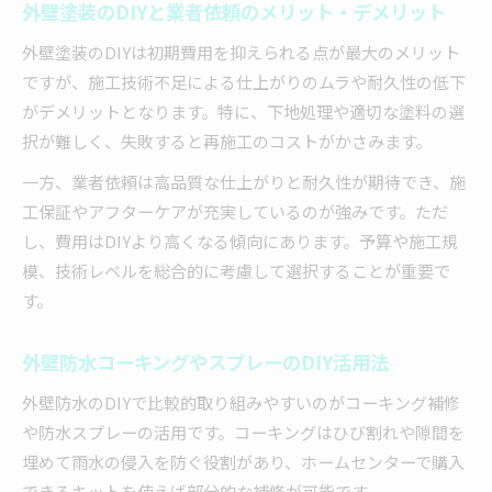
外壁塗装のDIYと業者依頼のメリット・デメリット
外壁塗装のDIYは初期費用を抑えられる点が最大のメリット
ですが、施工技術不足による仕上がりのムラや耐久性の低下
がデメリットとなります。特に、下地処理や適切な塗料の選
択が難しく、失敗すると再施工のコストがかさみます。
一方、業者依頼は高品質な仕上がりと耐久性が期待でき、施
工保証やアフターケアが充実しているのが強みです。ただ
し、費用はDIYより高くなる傾向にあります。予算や施工規
模、技術レベルを総合的に考慮して選択することが重要で
す。
外壁防水コーキングやスプレーのDIY活用法
外壁防水のDIYで比較的取り組みやすいのがコーキング補修
や防水スプレーの活用です。コーキングはひび割れや隙間を
埋めて雨水の侵入を防ぐ役割があり、ホームセンターで購入
できるキットを使えば部分的な補修が可能です。