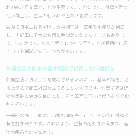
外壁塗装と防水の下地処理から仕上げまで
れや継ぎ目を塞ぐことが重要です。これにより、外壁の耐久
外壁防水工事で重要なコーキングと塗料の選び
性が向上し、塗装の剥がれや色あせを防げます。
方
実際に防水工程を省略した事例では、数年で雨漏りが発生
DIYとプロ施工の違いを徹底比較
し、再施工に多大な費用と手間がかかったケースもありま
外壁塗装と防水工事のDIYとプロの違いとは
す。したがって、防水工程をしっかり行うことが長期的に見
外壁防水DIYのリスクとプロ施工の安心感
てコスト削減と安心につながるのです。
外壁塗装や防水工事はDIYで対応できるか？
外壁塗装のDIYと業者依頼のメリット・デメリ
外壁塗装と防水の基本知識で後悔しない選択を
ット
外壁塗装と防水工事を成功させるためには、基本知識を押さ
外壁防水コーキングやスプレーのDIY活用法
えたうえで施工計画を立てることが大切です。外壁塗装は建
外壁塗装の選び方で長持ちさせるコツ
物の美観と保護を目的とし、防水工事は雨水の侵入を防ぐ役
外壁塗装と防水工事の長持ちさせる選び方
割を担います。
外壁塗装の防水塗料選びで耐久性を高める方法
一般的な施工手順は、防水処理を先に行い、その後に外壁塗
外壁塗装の防水材や材料選びのポイントを解説
装を施す流れです。これにより、塗装の耐久性が高まり、建
外壁塗装と防水工事の同時施工でコスト削減
物の寿命を延ばせます。