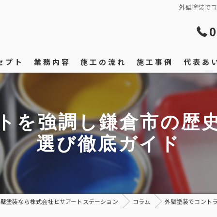
外壁塗装で
0
セプト
業務内容
施工の流れ
施工事例
代表あ
トを強調し鎌倉市の歴
選び徹底ガイド
外壁塗装なら株式会社ヒサアートステーション
コラム
外壁塗装でコント