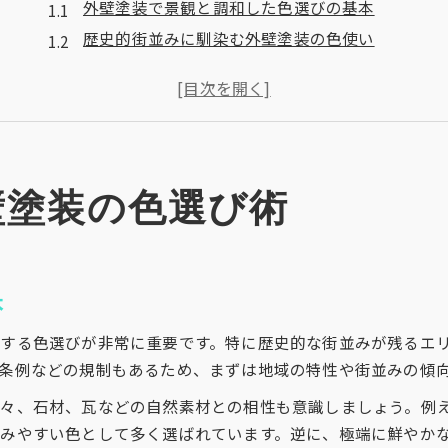
外壁塗装で景観と調和した色選びの基本
歴史的街並みに馴染む外壁塗装の色使い
コントラストを活かした外壁塗装の選択法
外壁塗装で個性と伝統のバランスを取る方法
外壁塗装の口コミから学ぶ調和のポイント
コントラストが映える外壁塗装実践法
外壁塗装でコントラストを強調する配色技
壁塗装の色選び術
外壁塗装の色選びで失敗しないための注意点
外壁塗装と街並み調和の実践的アプローチ
口コミで話題のコントラスト塗装事例紹介
本
外壁塗装の費用を抑えて魅力を引き出す方法
する色選びが非常に重要です。特に歴史的な街並みが残るエ
周囲になじむ外壁塗装と色使いの工夫
条例などの規制もあるため、まずは地域の特性や街並みの傾
外壁塗装で近隣と調和する色選びの秘訣
々、石材、瓦などの自然素材との相性も意識しましょう。例
外壁塗装の色でやめたほうがいい色とは
みやすい色として多く選ばれています。逆に、極端に鮮やか
自然なコントラストを生み出す配色の工夫