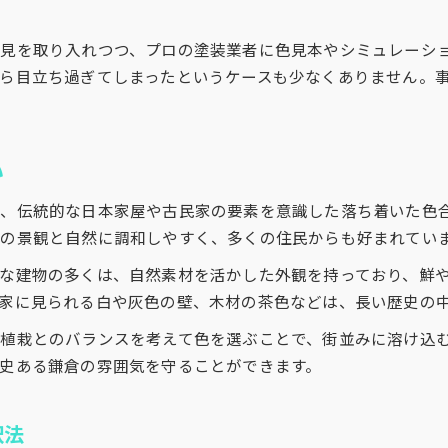
外壁塗装の口コミを活かした色選定方法
見を取り入れつつ、プロの塗装業者に色見本やシミュレーシ
外壁塗装で落ち着きある印象を作るポイント
ら目立ち過ぎてしまったというケースも少なくありません。
歴史的景観に合わせた塗装のポイント解説
外壁塗装で歴史的景観に調和する選び方
コントラスト強調の外壁塗装ポイント解説
い
伝統的な外壁塗装の配色パターンの魅力
、伝統的な日本家屋や古民家の要素を意識した落ち着いた色
外壁塗装の口コミで見る景観配慮の工夫
の景観と自然に調和しやすく、多くの住民からも好まれてい
外壁塗装費用と景観保全の両立方法
美観を守るコントラスト強調の秘訣とは
な建物の多くは、自然素材を活かした外観を持っており、鮮
家に見られる白や灰色の壁、木材の茶色などは、長い歴史の
外壁塗装で美観を保つコントラストの工夫
コントラストを活かした外壁塗装の実践例
植栽とのバランスを考えて色を選ぶことで、街並みに溶け込
史ある鎌倉の雰囲気を守ることができます。
外壁塗装の色選びで美観を損ねない秘訣
口コミで高評価のコントラスト塗装術
外壁塗装の費用と美観維持のポイント
択法