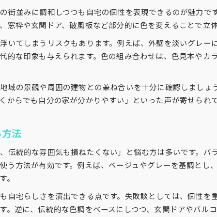
外壁塗装で個性を際立たせるアイデア集
の街並みに調和しつつも自宅の個性を表現できるのが魅力で
外壁塗装で個性的な外観を実現する方法
、窓枠や玄関ドア、破風板など部分的に色を変えることで立
コントラストを活かした配色アイデア特集
浮いてしまうリスクもあります。例えば、外壁を淡いグレー
外壁塗装の口コミで評判の個性派事例
代的な印象も与えられます。色の組み合わせは、色見本やカ
外壁塗装で叶える自分らしい住まいづくり
調和と独自性を両立させる外壁塗装のコツ
、地域の景観や周囲の建物との兼ね合いを十分に確認しましょ
くからでも自分の家が分かりやすい」といった声が寄せられ
る方法
お問い合わせはこちら
お問い合わせはこちら
、伝統的な雰囲気も損ねたくない」と悩む方は多いです。バ
使う方法が有効です。例えば、ベージュやグレーを基調とし
す。
も自宅らしさを演出できる点です。失敗談としては、個性を
す。逆に、伝統的な色調をベースにしつつ、玄関ドアやバル