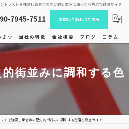
コントラストを強調し鎌倉市の歴史的街並みに調和する色選び徹底ガイド
90-7945-7511
お問い合わせはこちら
いさつ
当社の特徴
会社概要
ブログ
コラム
屋根塗装
史的街並みに調和する色
内装塗装
ドライウォール工法
木部塗装
店舗塗装
ラストを強調し鎌倉市の歴史的街並みに調和する色選び徹底ガイド