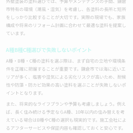
外壁塗装の塗料選びでは、予算やメンテナンスの手間、鎌倉
市特有の環境（潮風・湿気）を考慮し、各塗料の長所と短所
をしっかり比較することが大切です。実際の現場でも、家族
構成や将来のリフォーム計画に合わせて最適な塗料を提案し
ています。
A種B種C種選びで失敗しないポイント
A種・B種・C種の塗料を選ぶ際は、まず自宅の立地や環境条
件を正確に把握することが重要です。鎌倉市では海に近いエ
リアが多く、塩害や湿気による劣化リスクが高いため、耐候
性や防藻・防カビ効果の高い塗料を選ぶことが失敗しないポ
イントとなります。
また、将来的なライフプランや予算も考慮しましょう。例え
ば、長く住み続ける予定ならA種、10年以内の住み替えを考
えている場合はB種やC種の選択も現実的です。施工会社によ
るアフターサービスや保証内容も確認しておくと安心です。