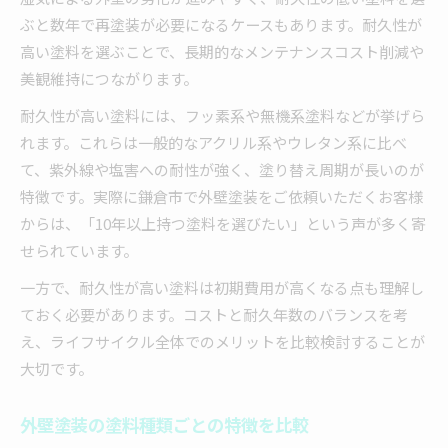
それぞれの外壁塗装塗料の長所と短所
ぶと数年で再塗装が必要になるケースもあります。耐久性が
A種B種C種選びで失敗しないポイント
高い塗料を選ぶことで、長期的なメンテナンスコスト削減や
外壁塗装でよく選ばれる塗料種類を比較
美観維持につながります。
外壁塗装の性能比較で知っておきたい点
耐久性が高い塗料には、フッ素系や無機系塗料などが挙げら
耐久性を高める外壁塗料の選び方
れます。これらは一般的なアクリル系やウレタン系に比べ
外壁塗装で耐久性を重視する選び方
て、紫外線や塩害への耐性が強く、塗り替え周期が長いのが
特徴です。実際に鎌倉市で外壁塗装をご依頼いただくお客様
外壁塗装の塗料寿命を左右する要素
からは、「10年以上持つ塗料を選びたい」という声が多く寄
長持ちする外壁塗装塗料の特徴を解説
せられています。
外壁塗装で劣化を防ぐ塗料の選定法
一方で、耐久性が高い塗料は初期費用が高くなる点も理解し
外壁塗装の耐久性を高めるコツとは
ておく必要があります。コストと耐久年数のバランスを考
長持ちする外壁塗装に必要な知識
え、ライフサイクル全体でのメリットを比較検討することが
外壁塗装を長持ちさせる塗料選びの極意
大切です。
外壁塗装で劣化を遅らせる方法を解説
メンテナンスしやすい外壁塗装の選び方
外壁塗装の塗料種類ごとの特徴を比較
外壁塗装の塗料種類と手入れのコツ