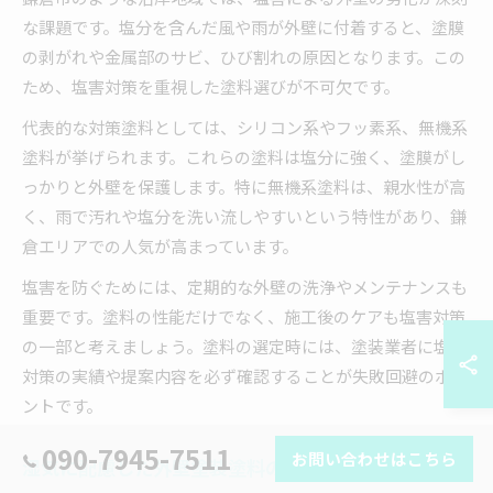
な課題です。塩分を含んだ風や雨が外壁に付着すると、塗膜
の剥がれや金属部のサビ、ひび割れの原因となります。この
ため、塩害対策を重視した塗料選びが不可欠です。
代表的な対策塗料としては、シリコン系やフッ素系、無機系
塗料が挙げられます。これらの塗料は塩分に強く、塗膜がし
っかりと外壁を保護します。特に無機系塗料は、親水性が高
く、雨で汚れや塩分を洗い流しやすいという特性があり、鎌
倉エリアでの人気が高まっています。
塩害を防ぐためには、定期的な外壁の洗浄やメンテナンスも
重要です。塗料の性能だけでなく、施工後のケアも塩害対策
の一部と考えましょう。塗料の選定時には、塗装業者に塩害
対策の実績や提案内容を必ず確認することが失敗回避のポイ
ントです。
090-7945-7511
お問い合わせはこちら
湿気に配慮した外壁塗装塗料の選定法