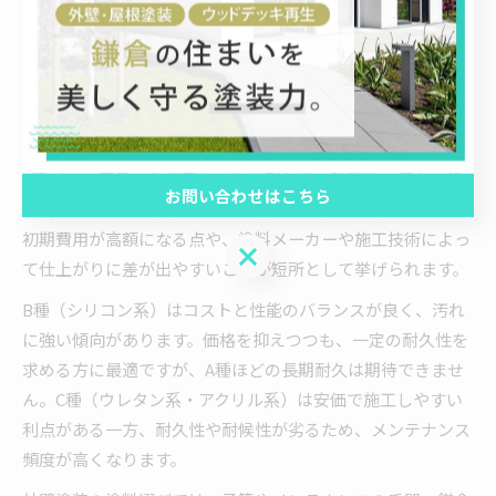
種の塗料が選ばれることが多いですが、建物の築年数や予
算、今後の住まい方によって最適な選択肢は変わります。ま
ずはそれぞれの基本的な違いを理解することが重要です。
それぞれの外壁塗装塗料の長所と短所
A種（フッ素系・無機系など）は耐久性・防汚性に優れ、塗
お問い合わせはこちら
り替えサイクルが長いことが最大のメリットです。しかし、
初期費用が高額になる点や、塗料メーカーや施工技術によっ
お問い合わせはこちら
て仕上がりに差が出やすいことが短所として挙げられます。
B種（シリコン系）はコストと性能のバランスが良く、汚れ
に強い傾向があります。価格を抑えつつも、一定の耐久性を
求める方に最適ですが、A種ほどの長期耐久は期待できませ
ん。C種（ウレタン系・アクリル系）は安価で施工しやすい
利点がある一方、耐久性や耐候性が劣るため、メンテナンス
頻度が高くなります。