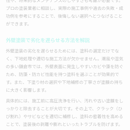
性や、将来的なメンテナンスのしやすさも考慮が必要です。
プロの塗装業者に相談し、実際の施工事例や過去の失敗・成
功例を参考にすることで、後悔しない選択へとつなげること
ができます。
外壁塗装で劣化を遅らせる方法を解説
外壁塗装の劣化を遅らせるためには、塗料の選定だけでな
く、下地処理や適切な施工方法が欠かせません。潮風や湿気
の多い鎌倉市では、外壁表面に発生しやすいカビや藻を防ぐ
ため、防藻・防カビ性能を持つ塗料を選ぶことが効果的で
す。また、下塗り材の選択や下地補修の丁寧さが塗膜の持ち
に大きく影響します。
具体的には、施工前に高圧洗浄を行い、汚れや古い塗膜をし
っかりと除去することが大切です。その上で、クラック（ひ
び割れ）やサビなどを適切に補修し、塗料の密着性を高める
ことで、塗装後の剥離や膨れといったトラブルを防げます。