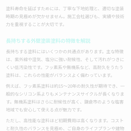
塗料寿命を延ばすためには、丁寧な下地処理と、適切な塗装
時期の見極めが欠かせません。施工会社選びも、実績や技術
力を重視することが大切です。
長持ちする外壁塗装塗料の特徴を解説
長持ちする塗料にはいくつかの共通点があります。主な特徴
は、紫外線や湿気、塩分に強い耐候性、そして汚れがつきに
くい低汚染性です。フッ素系や無機系など、高耐久をうたう
塗料は、これらの性能がバランスよく備わっています。
例えば、フッ素系塗料は約15～20年の耐久性が期待でき、一
般的なシリコン系よりもメンテナンスサイクルが長くなりま
す。無機系塗料はさらに耐候性が高く、鎌倉市のような塩害
地域でも安心して使える点が魅力です。
ただし、高性能な塗料ほど初期費用は高くなります。コスト
と耐久性のバランスを見極め、ご自身のライフプランや建物