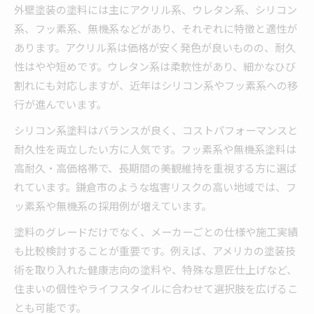
外壁塗装の塗料には主にアクリル系、ウレタン系、シリコン
外壁塗装を長期間美しく保つポイント
系、フッ素系、無機系などがあり、それぞれに特徴と適性が
塗料の特性と鎌倉の気候対策
あります。アクリル系は価格が安く発色が良いものの、耐久
鎌倉の気候に強い外壁塗装塗料の特性
性はやや短めです。ウレタン系は柔軟性があり、細かなひび
割れにも対応しますが、近年はシリコン系やフッ素系への移
外壁塗装で塩害に負けない塗料選び
行が進んでいます。
湿気に配慮した外壁塗装塗料の選定法
外壁塗装で気候対策を意識するポイント
シリコン系塗料はバランスが良く、コストパフォーマンスと
耐久性を両立したい方に人気です。フッ素系や無機系塗料は
鎌倉でよく使われる外壁塗装塗料の特徴
高耐久・高価格帯で、長期間の美観維持を重視する方に選ば
れています。鎌倉市のような塩害リスクの高い地域では、フ
ッ素系や無機系の採用例が増えています。
塗料のグレードだけでなく、メーカーごとの仕様や施工実績
も比較検討することが重要です。例えば、アメリカの塗装技
術を取り入れた健康志向の塗料や、特殊な意匠仕上げなど、
住まいの個性やライフスタイルに合わせて選択肢を広げるこ
とも可能です。