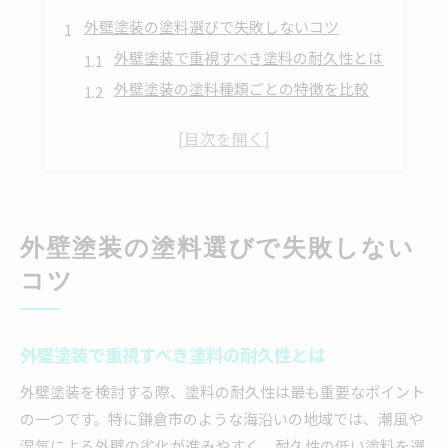
外壁塗装の塗料選びで失敗しないコツ
外壁塗装で重視すべき塗料の耐久性とは
外壁塗装の塗料種類ごとの特徴を比較
失敗しない外壁塗装の選び方の基本
外壁塗装で後悔しないための注意点
外壁塗装選びに役立つ判断基準を解説
鎌倉市の住まいに適した塗料種類とは
外壁塗装の塗料選びで失敗しない
外壁塗装で鎌倉の湿気に強い塗料を選ぶ
潮風対策に適した外壁塗装の塗料とは
コツ
鎌倉市で人気の外壁塗装塗料の傾向
外壁塗装で地域性を考慮した塗料選び
外壁塗装で重視すべき塗料の耐久性とは
外壁塗装で鎌倉市に適した種類を解説
外壁塗装を検討する際、塗料の耐久性は最も重要なポイント
A種B種C種の違いを徹底比較
の一つです。特に鎌倉市のような海沿いの地域では、潮風や
外壁塗装のA種B種C種の基本的な違い
湿気による外壁の劣化が進みやすく、耐久性の低い塗料を選