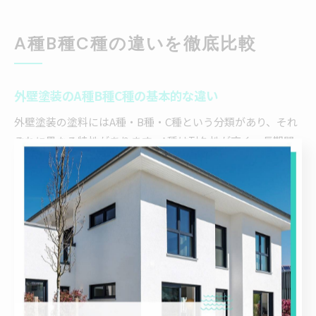
A種B種C種の違いを徹底比較
外壁塗装のA種B種C種の基本的な違い
外壁塗装の塗料にはA種・B種・C種という分類があり、それ
ぞれに異なる特性があります。A種は耐久性が高く、長期間
美観を保ちやすいのが特徴です。B種はバランス型でコスト
パフォーマンスに優れ、C種は価格が抑えられている分、定
期的なメンテナンスが必要となります。
具体的には、A種はフッ素系や無機系塗料が該当し、B種は
シリコン系、C種はウレタン系やアクリル系などが挙げられ
ます。これらは主成分や性能の違いにより分類されており、
塗装後の耐久年数や防汚性、コスト面に差が出ます。
鎌倉市のような潮風や湿気の多い地域では、耐候性の高いA