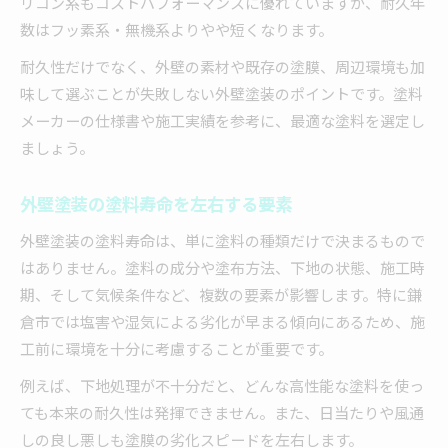
リコン系もコストパフォーマンスに優れていますが、耐久年
数はフッ素系・無機系よりやや短くなります。
耐久性だけでなく、外壁の素材や既存の塗膜、周辺環境も加
味して選ぶことが失敗しない外壁塗装のポイントです。塗料
メーカーの仕様書や施工実績を参考に、最適な塗料を選定し
ましょう。
外壁塗装の塗料寿命を左右する要素
外壁塗装の塗料寿命は、単に塗料の種類だけで決まるもので
はありません。塗料の成分や塗布方法、下地の状態、施工時
期、そして気候条件など、複数の要素が影響します。特に鎌
倉市では塩害や湿気による劣化が早まる傾向にあるため、施
工前に環境を十分に考慮することが重要です。
例えば、下地処理が不十分だと、どんな高性能な塗料を使っ
ても本来の耐久性は発揮できません。また、日当たりや風通
しの良し悪しも塗膜の劣化スピードを左右します。